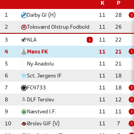
K
P
1
Dalby GI (H)
11
28
!
2
Toksværd Olstrup Fodbold
11
26
3
NLA
11
22
i
4
Møns FK
11
21
!
5
Ny Anadolu
11
21
6
Sct. Jørgens IF
11
18
7
FC4733
11
18
!
8
DLF Terslev
11
12
!
9
Næstved I.F.
11
11
!
10
Ørslev GIF (V)
11
7
!