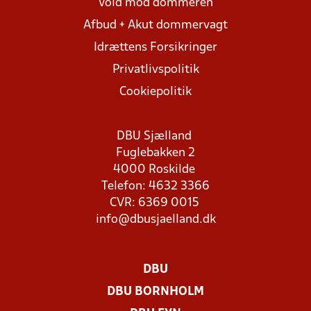
Vold mod dommeren
Afbud + Akut dommervagt
Idrættens Forsikringer
Privatlivspolitik
Cookiepolitik
DBU Sjælland
Fuglebakken 2
4000 Roskilde
Telefon: 4632 3366
CVR: 6369 0015
info@dbusjaelland.dk
DBU
DBU BORNHOLM