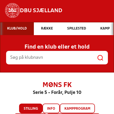
DBU SJÆLLAND
Hvad vil du søge efter?
KLUB/HOLD
RÆKKE
SPILLESTED
KAMP
INDHOLD OG NYHEDER
Find en klub eller et hold
STILLINGER, RESULTATER, KLUBBER OG
HOLD
MØNS FK
Serie 5 - Forår, Pulje 10
STILLING
INFO
KAMPPROGRAM