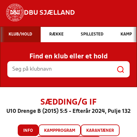
DBU SJÆLLAND
Hvad vil du søge efter?
KLUB/HOLD
RÆKKE
SPILLESTED
KAMP
INDHOLD OG NYHEDER
Find en klub eller et hold
STILLINGER, RESULTATER, KLUBBER OG
HOLD
SÆDDING/G IF
U10 Drenge B (2015) 5:5 - Efterår 2024, Pulje 132
INFO
KAMPPROGRAM
KARANTÆNER