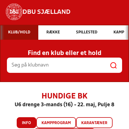
DBU SJÆLLAND
Hvad vil du søge efter?
KLUB/HOLD
RÆKKE
SPILLESTED
KAMP
INDHOLD OG NYHEDER
Find en klub eller et hold
STILLINGER, RESULTATER, KLUBBER OG
HOLD
HUNDIGE BK
U6 drenge 3-mands (16) - 22. maj, Pulje 8
INFO
KAMPPROGRAM
KARANTÆNER