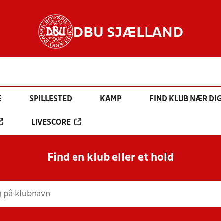
DBU SJÆLLAND
E
SPILLESTED
KAMP
FIND KLUB NÆR DI
LIVESCORE
Find en klub eller et hold