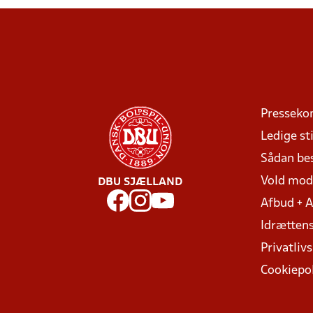
Presseko
Ledige sti
Sådan be
Vold mo
DBU SJÆLLAND
Afbud + 
Idrættens
Privatlivs
Cookiepol