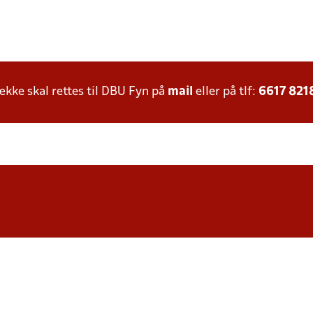
ke skal rettes til DBU Fyn på
mail
eller på tlf:
6617 821