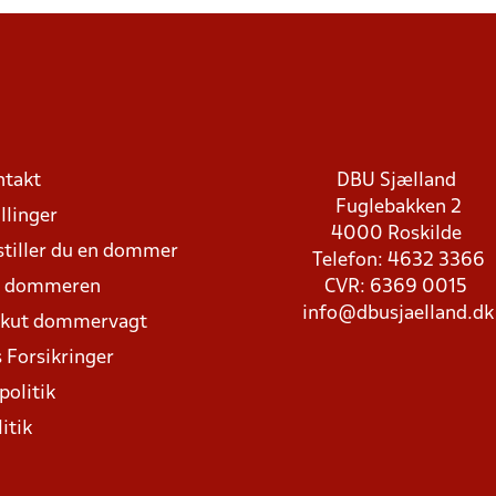
ntakt
DBU Sjælland
Fuglebakken 2
llinger
4000 Roskilde
stiller du en dommer
Telefon: 4632 3366
d dommeren
CVR: 6369 0015
info@dbusjaelland.dk
Akut dommervagt
 Forsikringer
politik
itik