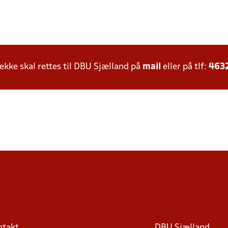
ke skal rettes til DBU Sjælland på
mail
eller på tlf:
463
ntakt
DBU Sjælland