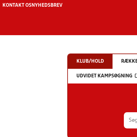
KONTAKT OS
NYHEDSBREV
KLUB/HOLD
RÆKK
UDVIDET KAMPSØGNING