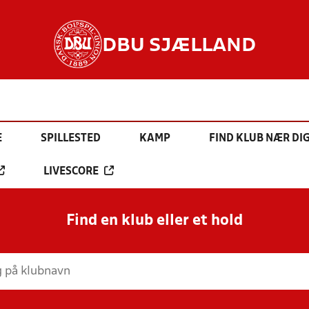
DBU SJÆLLAND
E
SPILLESTED
KAMP
FIND KLUB NÆR DI
LIVESCORE
Find en klub eller et hold