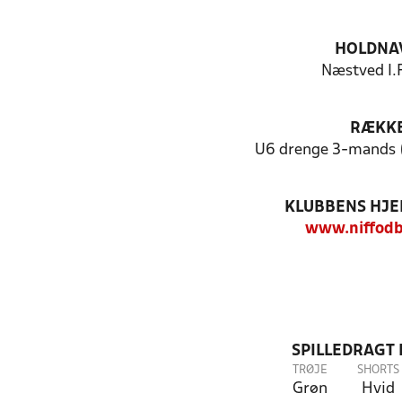
HOLDNA
Næstved I.F
RÆKK
U6 drenge 3-mands (1
KLUBBENS HJ
www.niffodb
SPILLEDRAGT
TRØJE
SHORTS
Grøn
Hvid