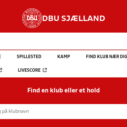
DBU SJÆLLAND
E
SPILLESTED
KAMP
FIND KLUB NÆR DI
LIVESCORE
Find en klub eller et hold