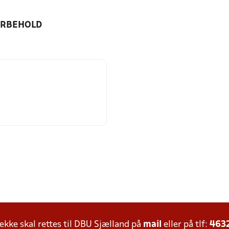
ORBEHOLD
ke skal rettes til DBU Sjælland på
mail
eller på tlf:
463