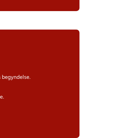
s begyndelse.
e.