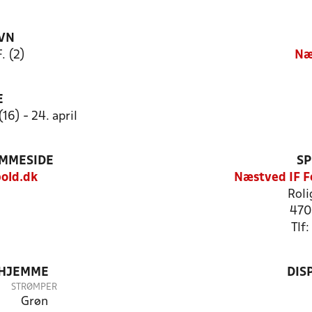
VN
. (2)
Næ
E
6) - 24. april
EMMESIDE
SP
old.dk
Næstved IF F
Roli
470
Tlf
 HJEMME
DIS
STRØMPER
Grøn