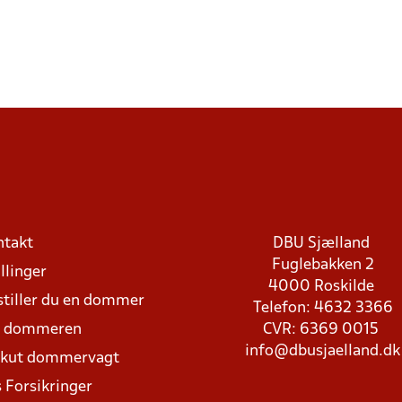
ntakt
DBU Sjælland
Fuglebakken 2
llinger
4000 Roskilde
stiller du en dommer
Telefon: 4632 3366
d dommeren
CVR: 6369 0015
info@dbusjaelland.dk
Akut dommervagt
 Forsikringer