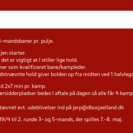
3-mandsbaner pr. pulje.
jen starter.
et er vigtigt at I stiller lige hold.
æner som kvalificeret bane/kampleder.
idstnævnte hold giver bolden op fra midten ved 1.halvleg
tid 2x7 min pr. kamp.
versidderpladser bedes I aftale på dagen så alle får 4 kamp
tævnet evt. udeblivelser ind på jerp@dbusjaelland.dk
9/4 til 2. runde 3- og 5-mands, der spilles 7.-8. maj.