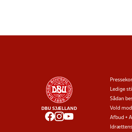
Presseko
Ledige sti
Sådan be
Vold mo
DBU SJÆLLAND
Afbud + 
Idrættens