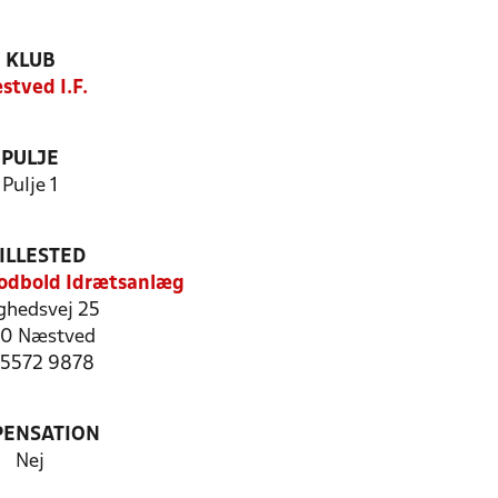
KLUB
stved I.F.
PULJE
Pulje 1
ILLESTED
odbold Idrætsanlæg
ghedsvej 25
0 Næstved
: 5572 9878
PENSATION
Nej