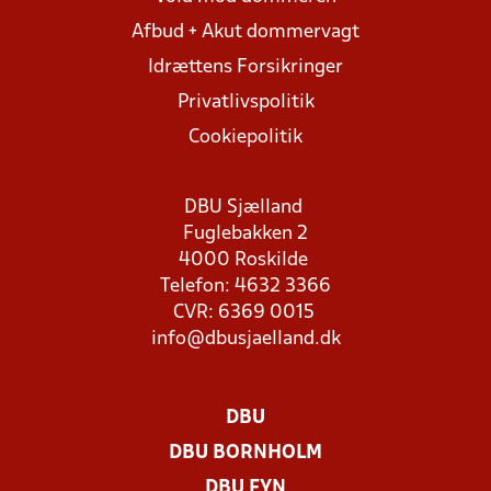
Afbud + Akut dommervagt
Idrættens Forsikringer
Privatlivspolitik
Cookiepolitik
DBU Sjælland
Fuglebakken 2
4000 Roskilde
Telefon: 4632 3366
CVR: 6369 0015
info@dbusjaelland.dk
DBU
DBU BORNHOLM
DBU FYN