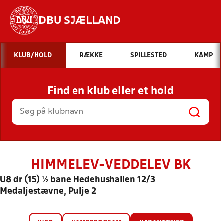
DBU SJÆLLAND
Hvad vil du søge efter?
KLUB/HOLD
RÆKKE
SPILLESTED
KAMP
INDHOLD OG NYHEDER
Find en klub eller et hold
STILLINGER, RESULTATER, KLUBBER OG
HOLD
HIMMELEV-VEDDELEV BK
U8 dr (15) ½ bane Hedehushallen 12/3
Medaljestævne, Pulje 2