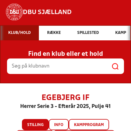
DBU SJÆLLAND
Hvad vil du søge efter?
KLUB/HOLD
RÆKKE
SPILLESTED
KAMP
INDHOLD OG NYHEDER
Find en klub eller et hold
STILLINGER, RESULTATER, KLUBBER OG
HOLD
EGEBJERG IF
Herrer Serie 3 - Efterår 2025, Pulje 41
STILLING
INFO
KAMPPROGRAM