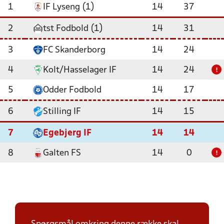
1
IF Lyseng (1)
14
37
2
tst Fodbold (1)
14
31
3
FC Skanderborg
14
24
4
Kolt/Hasselager IF
14
24
!
5
Odder Fodbold
14
17
6
Stilling IF
14
15
7
Egebjerg IF
14
14
8
Galten FS
14
0
!