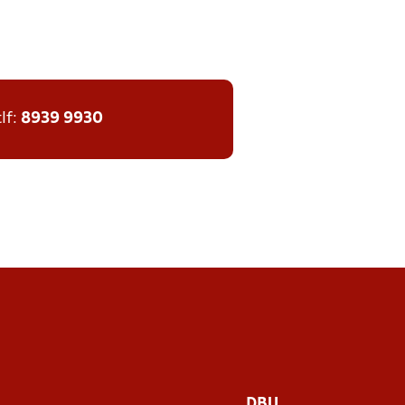
tlf:
8939 9930
DBU