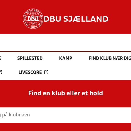
DBU SJÆLLAND
E
SPILLESTED
KAMP
FIND KLUB NÆR DI
LIVESCORE
Find en klub eller et hold