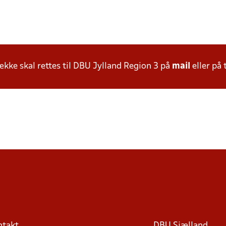
ke skal rettes til DBU Jylland Region 3 på
mail
eller på 
ntakt
DBU Sjælland