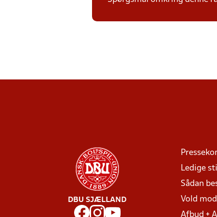
Presseko
Ledige sti
Sådan be
Vold mo
DBU SJÆLLAND
Afbud + 