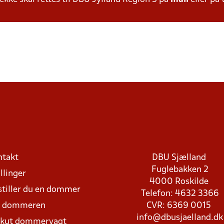
ntakt
DBU Sjælland
Fuglebakken 2
llinger
4000 Roskilde
stiller du en dommer
Telefon: 4632 3366
d dommeren
CVR: 6369 0015
info@dbusjaelland.dk
Akut dommervagt