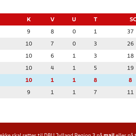
K
V
U
T
S
9
8
0
1
37
10
7
0
3
26
10
6
1
3
18
10
4
1
5
19
10
1
1
8
8
9
1
1
7
11
ke skal rettes til DBU Jylland Region 3 på
mail
eller på 