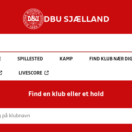
DBU SJÆLLAND
E
SPILLESTED
KAMP
FIND KLUB NÆR DI
LIVESCORE
Find en klub eller et hold