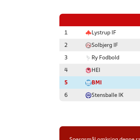
1
Lystrup IF
2
Solbjerg IF
3
Ry Fodbold
4
HEI
5
BMI
6
Stensballe IK
Spørgsmål omkring denne ræk