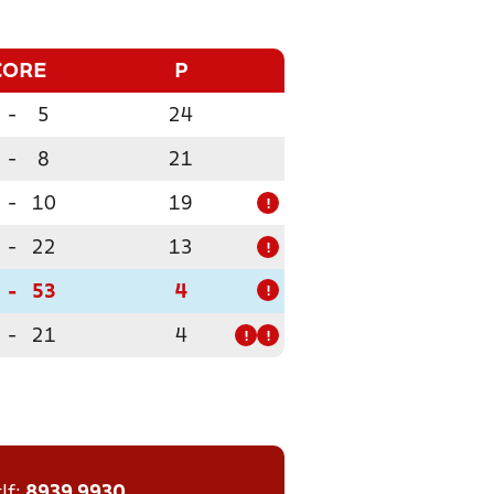
CORE
P
-
5
24
-
8
21
-
10
19
!
-
22
13
!
-
53
4
!
-
21
4
!
!
tlf:
8939 9930