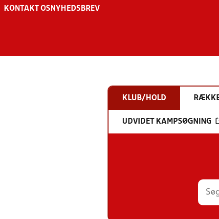
KONTAKT OS
NYHEDSBREV
KLUB/HOLD
RÆKK
UDVIDET KAMPSØGNING