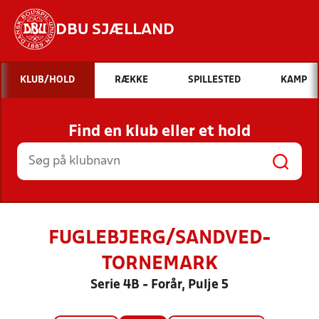
DBU SJÆLLAND
Hvad vil du søge efter?
KLUB/HOLD
RÆKKE
SPILLESTED
KAMP
INDHOLD OG NYHEDER
Find en klub eller et hold
STILLINGER, RESULTATER, KLUBBER OG
HOLD
FUGLEBJERG/SANDVED-
TORNEMARK
Serie 4B - Forår, Pulje 5