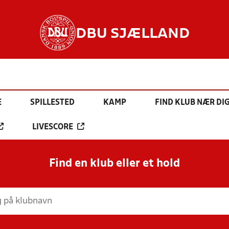
DBU SJÆLLAND
E
SPILLESTED
KAMP
FIND KLUB NÆR DI
LIVESCORE
Find en klub eller et hold