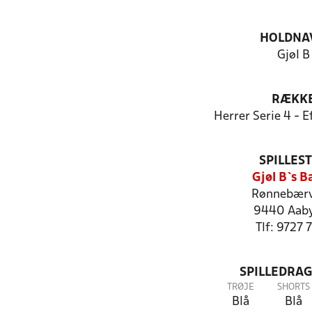
HOLDNA
Gjøl B
RÆKK
Herrer Serie 4 - 
SPILLES
Gjøl B`s B
Rønnebærv
9440 Aab
Tlf: 9727 
SPILLEDRAG
TRØJE
SHORTS
Blå
Blå