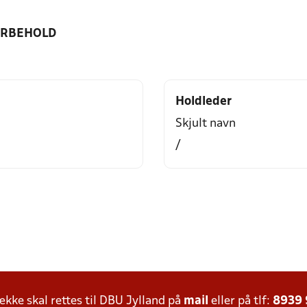
ORBEHOLD
Holdleder
Skjult navn
/
ke skal rettes til DBU Jylland på
mail
eller på tlf:
8939