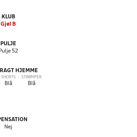
KLUB
Gjøl B
PULJE
Pulje 52
DRAGT HJEMME
SHORTS
STRØMPER
Blå
Blå
PENSATION
Nej