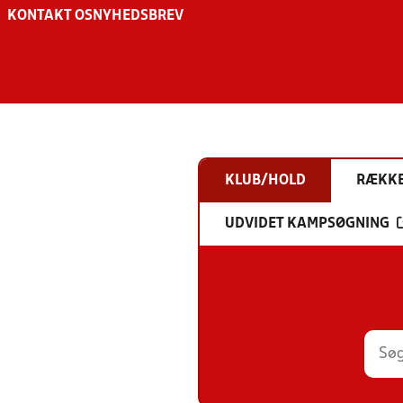
KONTAKT OS
NYHEDSBREV
KLUB/HOLD
RÆKK
UDVIDET KAMPSØGNING