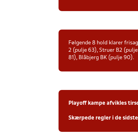
Følgende 8 hold klarer frisag
2 (pulje 63), Struer B2 (pulj
81), Blåbjerg BK (pulje 90).
Playoff kampe afvikles tir
Skærpede regler i de sidst