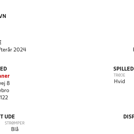
VN
E
Efterår 2024
TED
SPILLE
TRØJE
aner
Hvid
ej 8
ybro
7122
T UDE
DIS
STRØMPER
Blå