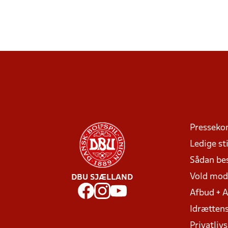
Presseko
Ledige sti
Sådan be
Vold mo
DBU SJÆLLAND
Afbud + 
Idrættens
Privatlivs