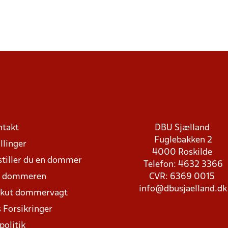
ntakt
DBU Sjælland
Fuglebakken 2
llinger
4000 Roskilde
stiller du en dommer
Telefon: 4632 3366
d dommeren
CVR: 6369 0015
info@dbusjaelland.dk
Akut dommervagt
 Forsikringer
politik