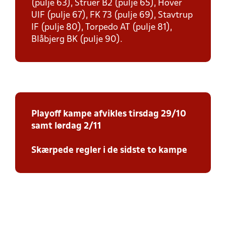
(pulje 63), Struer B2 (pulje 65), Hover
UIF (pulje 67), FK 73 (pulje 69), Stavtrup
IF (pulje 80), Torpedo AT (pulje 81),
Blåbjerg BK (pulje 90).
Playoff kampe afvikles tirsdag 29/10
samt lørdag 2/11
Skærpede regler i de sidste to kampe