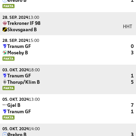
Ørebro B
1
28. SEP. 2024
13:00
Trekroner IF 98
HHT
Skovsgaard B
28. SEP. 2024
15:00
Tranum GF
0
Moseby B
3
03. OKT. 2024
18:00
Tranum GF
1
Thorup/Klim B
5
05. OKT. 2024
13:00
Gjøl B
7
Tranum GF
1
05. OKT. 2024
14:00
Ørebro B
3