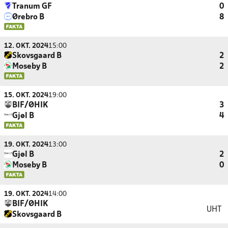
Tranum GF
0
Ørebro B
8
12. OKT. 2024
15:00
Skovsgaard B
2
Moseby B
2
15. OKT. 2024
19:00
BIF/ØHIK
3
Gjøl B
4
19. OKT. 2024
13:00
Gjøl B
2
Moseby B
0
19. OKT. 2024
14:00
BIF/ØHIK
UHT
Skovsgaard B