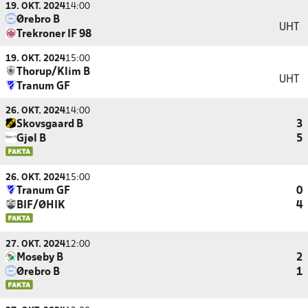
19. OKT. 2024
14:00
Ørebro B
UHT
Trekroner IF 98
19. OKT. 2024
15:00
Thorup/Klim B
UHT
Tranum GF
26. OKT. 2024
14:00
Skovsgaard B
3
Gjøl B
5
26. OKT. 2024
15:00
Tranum GF
0
BIF/ØHIK
4
27. OKT. 2024
12:00
Moseby B
2
Ørebro B
1