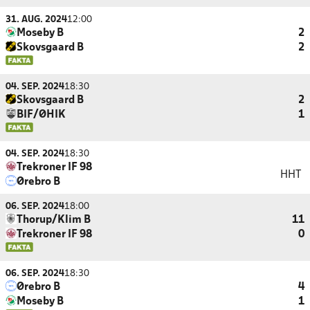
31. AUG. 2024
12:00
Moseby B
2
Skovsgaard B
2
04. SEP. 2024
18:30
Skovsgaard B
2
BIF/ØHIK
1
04. SEP. 2024
18:30
Trekroner IF 98
HHT
Ørebro B
06. SEP. 2024
18:00
Thorup/Klim B
11
Trekroner IF 98
0
06. SEP. 2024
18:30
Ørebro B
4
Moseby B
1