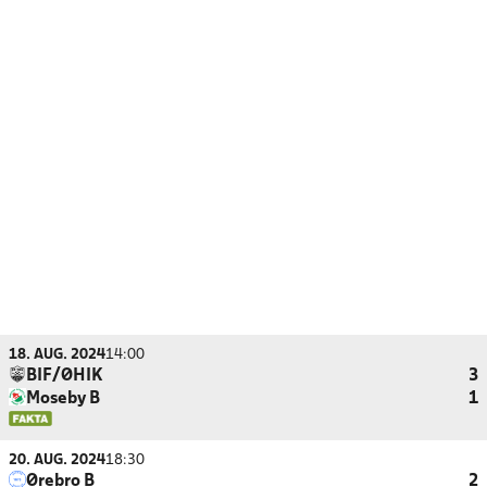
18. AUG. 2024
14:00
BIF/ØHIK
3
Moseby B
1
20. AUG. 2024
18:30
Ørebro B
2