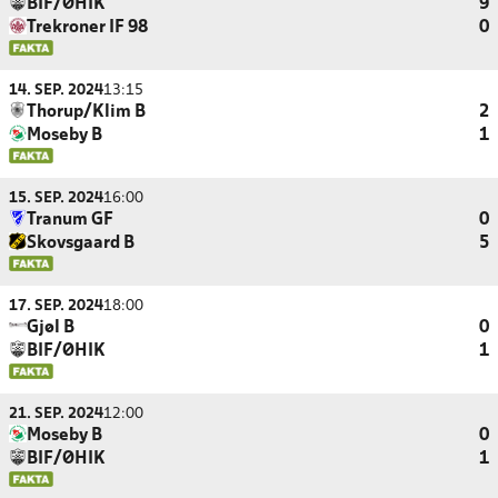
BIF/ØHIK
9
Trekroner IF 98
0
14. SEP. 2024
13:15
Thorup/Klim B
2
Moseby B
1
15. SEP. 2024
16:00
Tranum GF
0
Skovsgaard B
5
17. SEP. 2024
18:00
Gjøl B
0
BIF/ØHIK
1
21. SEP. 2024
12:00
Moseby B
0
BIF/ØHIK
1