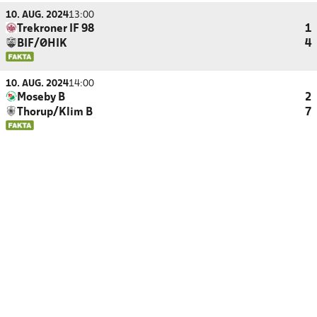
10. AUG. 2024
13:00
Trekroner IF 98
1
BIF/ØHIK
4
10. AUG. 2024
14:00
Moseby B
2
Thorup/Klim B
7