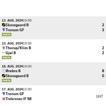
13. AUG. 2024
19:00
Skovsgaard B
2
Tranum GF
3
13. AUG. 2024
19:00
Thorup/Klim B
2
Gjøl B
2
16. AUG. 2024
19:00
Ørebro B
8
Skovsgaard B
0
17. AUG. 2024
15:00
Tranum GF
UHT
Trekroner IF 98