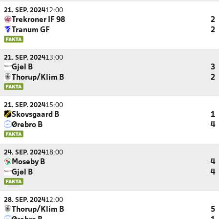
21. SEP. 2024
12:00
Trekroner IF 98
2
Tranum GF
2
21. SEP. 2024
13:00
Gjøl B
3
Thorup/Klim B
2
21. SEP. 2024
15:00
Skovsgaard B
1
Ørebro B
4
24. SEP. 2024
18:00
Moseby B
4
Gjøl B
4
28. SEP. 2024
12:00
Thorup/Klim B
5