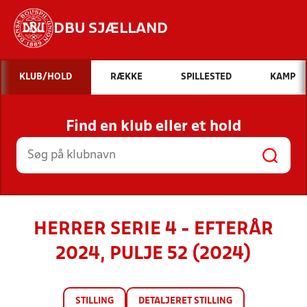
DBU SJÆLLAND
Hvad vil du søge efter?
KLUB/HOLD
RÆKKE
SPILLESTED
KAMP
INDHOLD OG NYHEDER
Find en klub eller et hold
STILLINGER, RESULTATER, KLUBBER OG
HOLD
HERRER SERIE 4 - EFTERÅR
2024, PULJE 52 (2024)
STILLING
DETALJERET STILLING