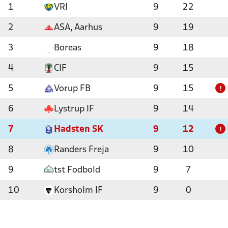
1
VRI
9
22
2
ASA, Aarhus
9
19
3
Boreas
9
18
4
CIF
9
15
5
Vorup FB
9
15
!
6
Lystrup IF
9
14
7
Hadsten SK
9
12
!
8
Randers Freja
9
10
9
tst Fodbold
9
7
10
Korsholm IF
9
0