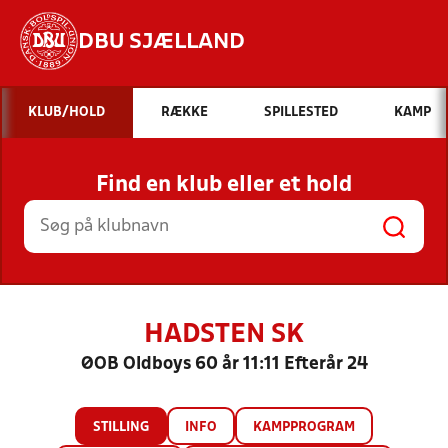
DBU SJÆLLAND
Hvad vil du søge efter?
KLUB/HOLD
RÆKKE
SPILLESTED
KAMP
INDHOLD OG NYHEDER
Find en klub eller et hold
STILLINGER, RESULTATER, KLUBBER OG
HOLD
HADSTEN SK
ØOB Oldboys 60 år 11:11 Efterår 24
STILLING
INFO
KAMPPROGRAM