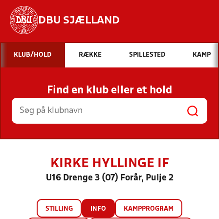
DBU SJÆLLAND
Hvad vil du søge efter?
KLUB/HOLD
RÆKKE
SPILLESTED
KAMP
INDHOLD OG NYHEDER
Find en klub eller et hold
STILLINGER, RESULTATER, KLUBBER OG
HOLD
KIRKE HYLLINGE IF
U16 Drenge 3 (07) Forår, Pulje 2
STILLING
INFO
KAMPPROGRAM