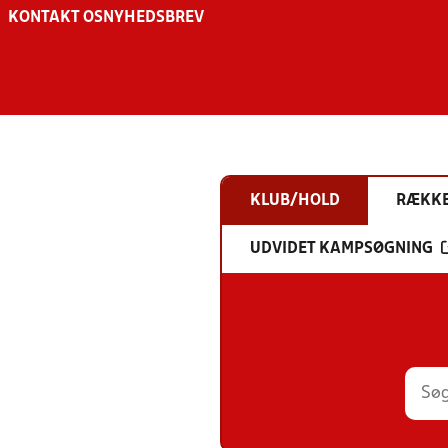
KONTAKT OS
NYHEDSBREV
KLUB/HOLD
RÆKK
UDVIDET KAMPSØGNING