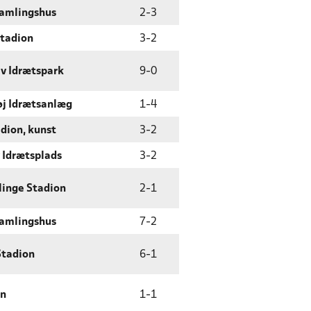
samlingshus
2
-
3
Stadion
3
-
2
v Idrætspark
9
-
0
øj Idrætsanlæg
1
-
4
dion, kunst
3
-
2
 Idrætsplads
3
-
2
linge Stadion
2
-
1
samlingshus
7
-
2
Stadion
6
-
1
en
1
-
1