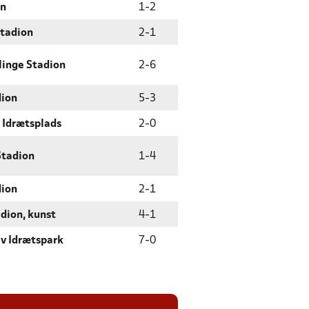
en
1
-
2
Stadion
2
-
1
linge Stadion
2
-
6
dion
5
-
3
 Idrætsplads
2
-
0
Stadion
1
-
4
dion
2
-
1
dion, kunst
4
-
1
v Idrætspark
7
-
0