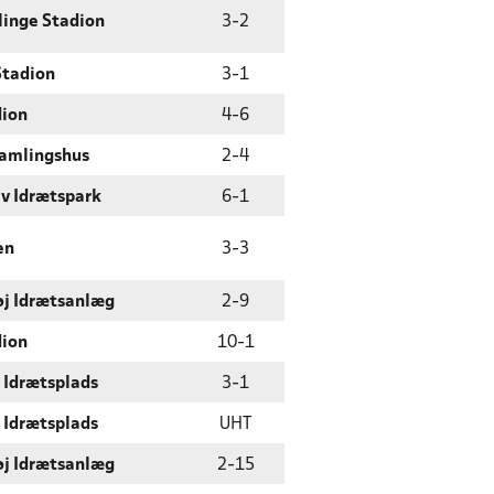
linge Stadion
3
-
2
Stadion
3
-
1
dion
4
-
6
samlingshus
2
-
4
v Idrætspark
6
-
1
en
3
-
3
øj Idrætsanlæg
2
-
9
dion
10
-
1
 Idrætsplads
3
-
1
 Idrætsplads
UHT
øj Idrætsanlæg
2
-
15