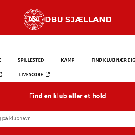
DBU SJÆLLAND
E
SPILLESTED
KAMP
FIND KLUB NÆR DI
LIVESCORE
Find en klub eller et hold