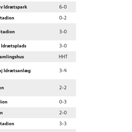
v Idrætspark
6
-
0
Stadion
0
-
2
Stadion
3
-
0
 Idrætsplads
3
-
0
samlingshus
HHT
øj Idrætsanlæg
3
-
4
en
2
-
2
dion
0
-
3
en
2
-
0
Stadion
3
-
3