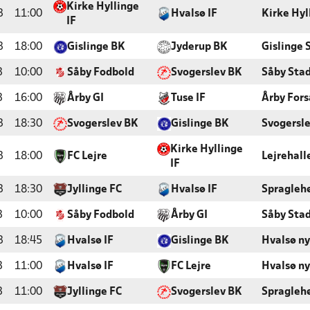
Kirke Hyllinge
3
11:00
Hvalsø IF
Kirke Hyl
IF
3
18:00
Gislinge BK
Jyderup BK
Gislinge 
3
10:00
Såby Fodbold
Svogerslev BK
Såby Sta
3
16:00
Årby GI
Tuse IF
Årby For
3
18:30
Svogerslev BK
Gislinge BK
Svogersle
Kirke Hyllinge
3
18:00
FC Lejre
Lejrehall
IF
3
18:30
Jyllinge FC
Hvalsø IF
Spragleh
3
10:00
Såby Fodbold
Årby GI
Såby Sta
3
18:45
Hvalsø IF
Gislinge BK
Hvalsø ny
3
11:00
Hvalsø IF
FC Lejre
Hvalsø ny
3
11:00
Jyllinge FC
Svogerslev BK
Spragleh