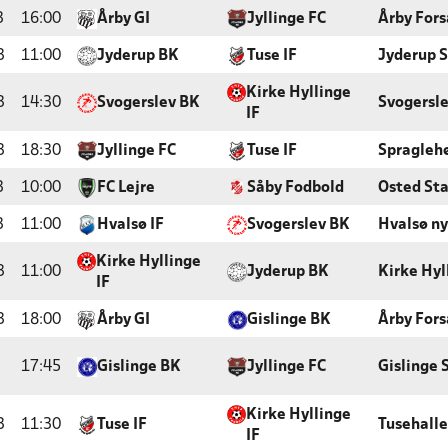
3
16:00
Årby GI
Jyllinge FC
Årby For
3
11:00
Jyderup BK
Tuse IF
Jyderup 
Kirke Hyllinge
3
14:30
Svogerslev BK
Svogersle
IF
3
18:30
Jyllinge FC
Tuse IF
Spragleh
3
10:00
FC Lejre
Såby Fodbold
Osted Sta
3
11:00
Hvalsø IF
Svogerslev BK
Hvalsø ny
Kirke Hyllinge
3
11:00
Jyderup BK
Kirke Hyl
IF
3
18:00
Årby GI
Gislinge BK
Årby For
17:45
Gislinge BK
Jyllinge FC
Gislinge 
Kirke Hyllinge
3
11:30
Tuse IF
Tusehall
IF