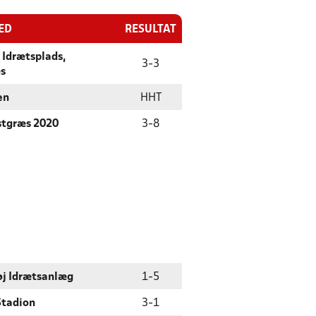
ED
RESULTAT
 Idrætsplads,
3
-
3
s
en
HHT
stgræs 2020
3
-
8
øj Idrætsanlæg
1
-
5
Stadion
3
-
1