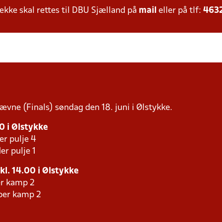
ke skal rettes til DBU Sjælland på
mail
eller på tlf:
463
tævne (Finals) søndag den 18. juni i Ølstykke.
30 i Ølstykke
er pulje 4
er pulje 1
 kl. 14.00 i Ølstykke
er kamp 2
aber kamp 2