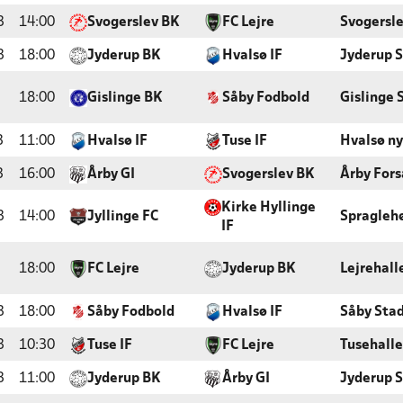
3
14:00
Svogerslev BK
FC Lejre
Svogersle
3
18:00
Jyderup BK
Hvalsø IF
Jyderup 
18:00
Gislinge BK
Såby Fodbold
Gislinge 
3
11:00
Hvalsø IF
Tuse IF
Hvalsø ny
3
16:00
Årby GI
Svogerslev BK
Årby For
Kirke Hyllinge
3
14:00
Jyllinge FC
Spragleh
IF
18:00
FC Lejre
Jyderup BK
Lejrehall
3
18:00
Såby Fodbold
Hvalsø IF
Såby Sta
3
10:30
Tuse IF
FC Lejre
Tusehall
3
11:00
Jyderup BK
Årby GI
Jyderup 