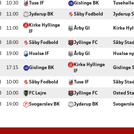
3
10:30
Tuse IF
Gislinge BK
Tusehall
3
11:00
Jyderup BK
Såby Fodbold
Jyderup 
Kirke Hyllinge
3
11:00
Årby GI
Kirke Hyl
IF
3
18:00
Såby Fodbold
Jyllinge FC
Såby Sta
3
19:00
Hvalsø IF
Årby GI
Hvalsø ny
Kirke Hyllinge
17:15
Gislinge BK
Gislinge 
IF
3
10:00
Såby Fodbold
Tuse IF
Såby Sta
3
10:00
FC Lejre
Jyllinge FC
Osted Sta
3
14:00
Svogerslev BK
Jyderup BK
Svogersle