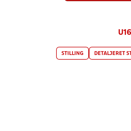
U16
STILLING
DETALJERET S