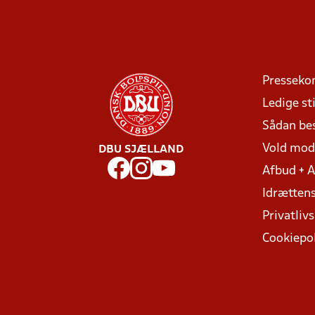
Presseko
Ledige sti
Sådan be
Vold mo
DBU SJÆLLAND
Afbud + 
Idrættens
Privatlivs
Cookiepol