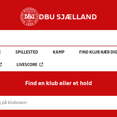
DBU SJÆLLAND
E
SPILLESTED
KAMP
FIND KLUB NÆR DI
LIVESCORE
Find en klub eller et hold