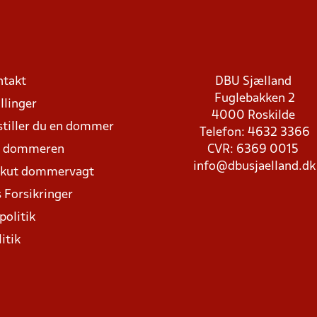
ntakt
DBU Sjælland
Fuglebakken 2
llinger
4000 Roskilde
stiller du en dommer
Telefon: 4632 3366
d dommeren
CVR: 6369 0015
info@dbusjaelland.dk
Akut dommervagt
 Forsikringer
politik
itik