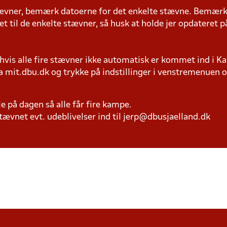
stævner, bemærk datoerne for det enkelte stævne. Bemær
il de enkelte stævner, så husk at holde jer opdateret på
 hvis alle fire stævner ikke automatisk er kommet ind i K
a mit.dbu.dk og trykke på indstillinger i venstremenuen 
le på dagen så alle får fire kampe.
ævnet evt. udeblivelser ind til jerp@dbusjaelland.dk