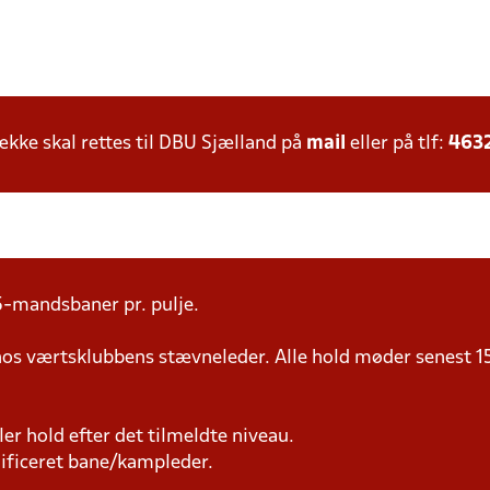
ke skal rettes til DBU Sjælland på
mail
eller på tlf:
463
5-mandsbaner pr. pulje.
 hos værtsklubbens stævneleder. Alle hold møder senest 1
iller hold efter det tilmeldte niveau.
lificeret bane/kampleder.