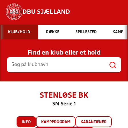
DBU SJÆLLAND
Hvad vil du søge efter?
KLUB/HOLD
RÆKKE
SPILLESTED
KAMP
INDHOLD OG NYHEDER
Find en klub eller et hold
STILLINGER, RESULTATER, KLUBBER OG
HOLD
STENLØSE BK
SM Serie 1
INFO
KAMPPROGRAM
KARANTÆNER