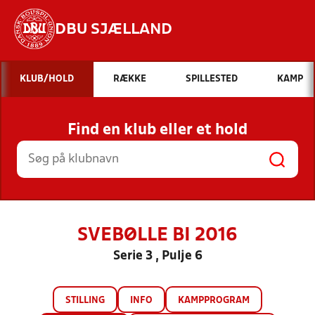
DBU SJÆLLAND
Hvad vil du søge efter?
KLUB/HOLD
RÆKKE
SPILLESTED
KAMP
INDHOLD OG NYHEDER
Find en klub eller et hold
STILLINGER, RESULTATER, KLUBBER OG
HOLD
SVEBØLLE BI 2016
Serie 3 , Pulje 6
STILLING
INFO
KAMPPROGRAM