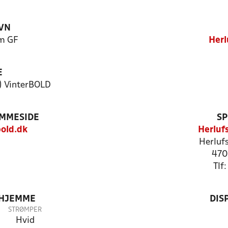
VN
m GF
Herl
E
) VinterBOLD
EMMESIDE
SP
old.dk
Herluf
Herluf
470
Tlf
 HJEMME
DIS
STRØMPER
Hvid