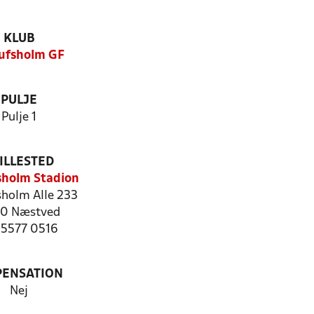
KLUB
ufsholm GF
PULJE
Pulje 1
ILLESTED
sholm Stadion
sholm Alle 233
0 Næstved
: 5577 0516
PENSATION
Nej