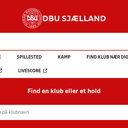
DBU SJÆLLAND
E
SPILLESTED
KAMP
FIND KLUB NÆR DI
LIVESCORE
Find en klub eller et hold