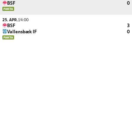
BSF
0
25. APR.
14:00
BSF
3
Vallensbæk IF
0