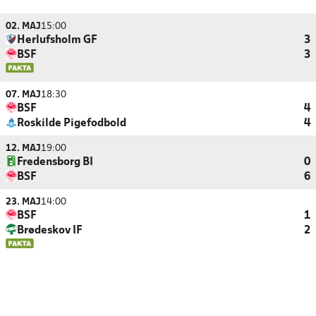
02. MAJ
15:00
Herlufsholm GF
3
BSF
3
07. MAJ
18:30
BSF
4
Roskilde Pigefodbold
4
12. MAJ
19:00
Fredensborg BI
0
BSF
6
23. MAJ
14:00
BSF
1
Brødeskov IF
2