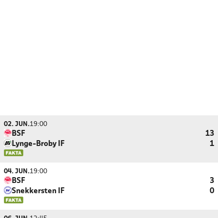
02. JUN.
19:00
BSF
13
Lynge-Broby IF
1
04. JUN.
19:00
BSF
3
Snekkersten IF
0