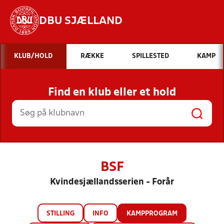
DBU SJÆLLAND
Hvad vil du søge efter?
KLUB/HOLD
RÆKKE
SPILLESTED
KAMP
INDHOLD OG NYHEDER
Find en klub eller et hold
STILLINGER, RESULTATER, KLUBBER OG
HOLD
BSF
Kvindesjællandsserien - Forår
STILLING
INFO
KAMPPROGRAM