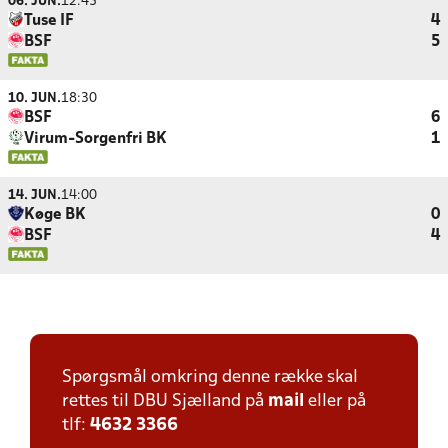
06. JUN.
12:45
Tuse IF
4
BSF
5
10. JUN.
18:30
BSF
6
Virum-Sorgenfri BK
1
14. JUN.
14:00
Køge BK
0
BSF
4
Spørgsmål omkring denne række skal
rettes til DBU Sjælland på
mail
eller på
tlf:
4632 3366