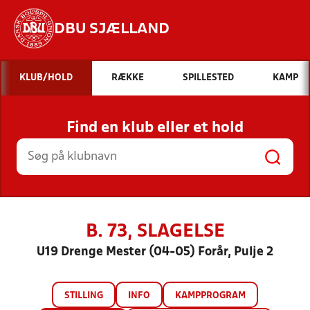
DBU SJÆLLAND
Hvad vil du søge efter?
KLUB/HOLD
RÆKKE
SPILLESTED
KAMP
INDHOLD OG NYHEDER
Find en klub eller et hold
STILLINGER, RESULTATER, KLUBBER OG
HOLD
B. 73, SLAGELSE
U19 Drenge Mester (04-05) Forår, Pulje 2
STILLING
INFO
KAMPPROGRAM