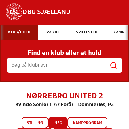
DBU SJÆLLAND
Hvad vil du søge efter?
KLUB/HOLD
RÆKKE
SPILLESTED
KAMP
INDHOLD OG NYHEDER
Find en klub eller et hold
STILLINGER, RESULTATER, KLUBBER OG
HOLD
NØRREBRO UNITED 2
Kvinde Senior 1 7:7 Forår - Dommerløs, P2
STILLING
INFO
KAMPPROGRAM