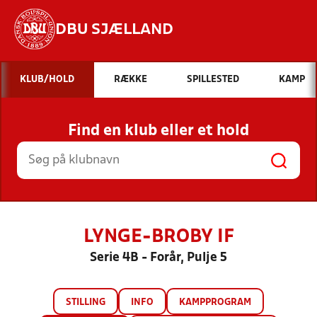
DBU SJÆLLAND
Hvad vil du søge efter?
KLUB/HOLD
RÆKKE
SPILLESTED
KAMP
INDHOLD OG NYHEDER
Find en klub eller et hold
STILLINGER, RESULTATER, KLUBBER OG
HOLD
LYNGE-BROBY IF
Serie 4B - Forår, Pulje 5
STILLING
INFO
KAMPPROGRAM