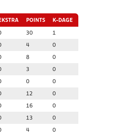
EKSTRA
POINTS
K-DAGE
0
30
1
0
4
0
0
8
0
0
3
0
0
0
0
0
12
0
0
16
0
0
13
0
0
4
0