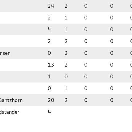
24
2
0
0
2
1
0
0
4
1
0
0
2
2
0
0
ensen
0
2
0
0
13
2
0
0
1
0
0
0
0
1
0
0
 Gantzhorn
20
2
0
0
dstander
4