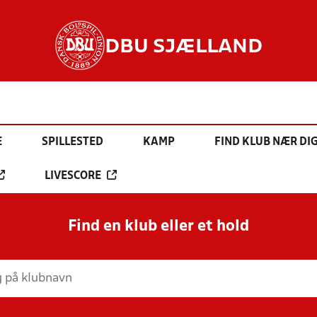
DBU SJÆLLAND
E
SPILLESTED
KAMP
FIND KLUB NÆR DI
LIVESCORE
Find en klub eller et hold