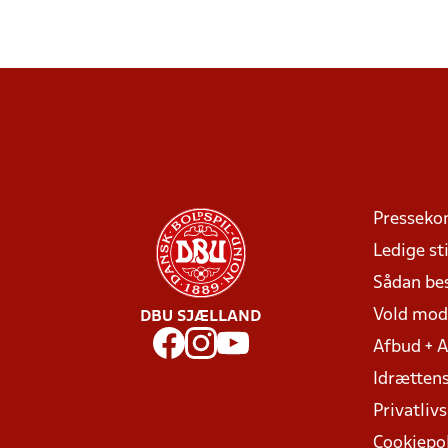
Presseko
Ledige sti
Sådan be
Vold mo
DBU SJÆLLAND
Afbud + 
Idrættens
Privatlivs
Cookiepol