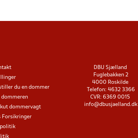
ntakt
DBU Sjælland
Fuglebakken 2
llinger
4000 Roskilde
stiller du en dommer
Telefon: 4632 3366
d dommeren
CVR: 6369 0015
info@dbusjaelland.dk
Akut dommervagt
 Forsikringer
politik
itik