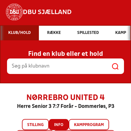
DBU SJÆLLAND
Hvad vil du søge efter?
KLUB/HOLD
RÆKKE
SPILLESTED
KAMP
INDHOLD OG NYHEDER
Find en klub eller et hold
STILLINGER, RESULTATER, KLUBBER OG
HOLD
NØRREBRO UNITED 4
Herre Senior 3 7:7 Forår - Dommerløs, P3
STILLING
INFO
KAMPPROGRAM