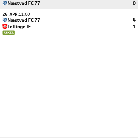
Næstved FC 77
0
26. APR.
11:00
Næstved FC 77
4
Lellinge IF
1