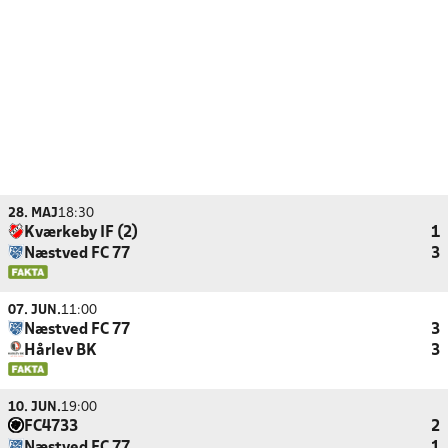
28. MAJ
18:30
Kværkeby IF (2)
1
Næstved FC 77
3
07. JUN.
11:00
Næstved FC 77
3
Hårlev BK
3
10. JUN.
19:00
FC4733
2