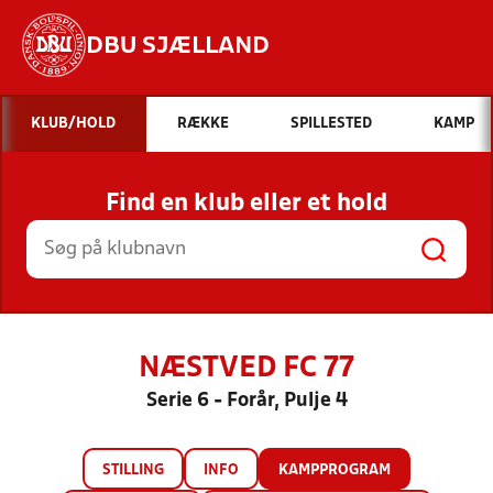
DBU SJÆLLAND
Hvad vil du søge efter?
KLUB/HOLD
RÆKKE
SPILLESTED
KAMP
INDHOLD OG NYHEDER
Find en klub eller et hold
STILLINGER, RESULTATER, KLUBBER OG
HOLD
NÆSTVED FC 77
Serie 6 - Forår, Pulje 4
STILLING
INFO
KAMPPROGRAM