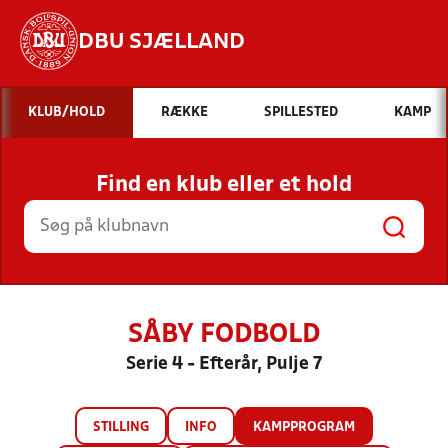
DBU SJÆLLAND
Hvad vil du søge efter?
KLUB/HOLD
RÆKKE
SPILLESTED
KAMP
INDHOLD OG NYHEDER
Find en klub eller et hold
STILLINGER, RESULTATER, KLUBBER OG
HOLD
SÅBY FODBOLD
Serie 4 - Efterår, Pulje 7
STILLING
INFO
KAMPPROGRAM