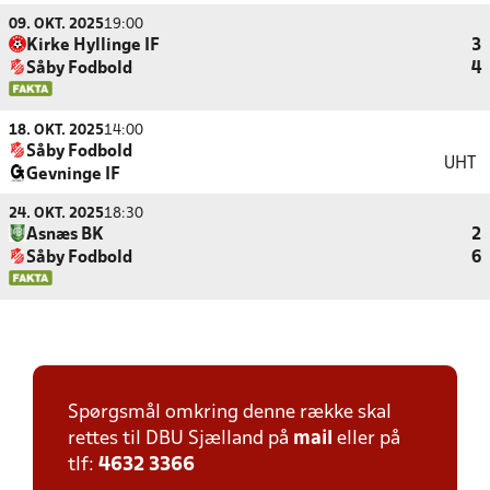
09. OKT. 2025
19:00
Kirke Hyllinge IF
3
Såby Fodbold
4
18. OKT. 2025
14:00
Såby Fodbold
UHT
Gevninge IF
24. OKT. 2025
18:30
Asnæs BK
2
Såby Fodbold
6
Spørgsmål omkring denne række skal
rettes til DBU Sjælland på
mail
eller på
tlf:
4632 3366