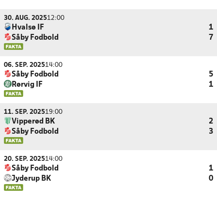
30. AUG. 2025
12:00
Hvalsø IF
1
Såby Fodbold
7
06. SEP. 2025
14:00
Såby Fodbold
5
Rørvig IF
1
11. SEP. 2025
19:00
Vipperød BK
2
Såby Fodbold
3
20. SEP. 2025
14:00
Såby Fodbold
1
Jyderup BK
0