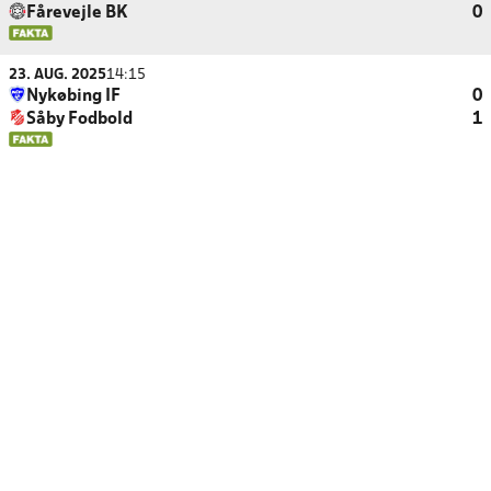
Fårevejle BK
0
23. AUG. 2025
14:15
Nykøbing IF
0
Såby Fodbold
1