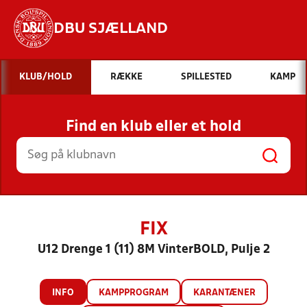
DBU SJÆLLAND
Hvad vil du søge efter?
KLUB/HOLD
RÆKKE
SPILLESTED
KAMP
INDHOLD OG NYHEDER
Find en klub eller et hold
STILLINGER, RESULTATER, KLUBBER OG
HOLD
FIX
U12 Drenge 1 (11) 8M VinterBOLD, Pulje 2
INFO
KAMPPROGRAM
KARANTÆNER