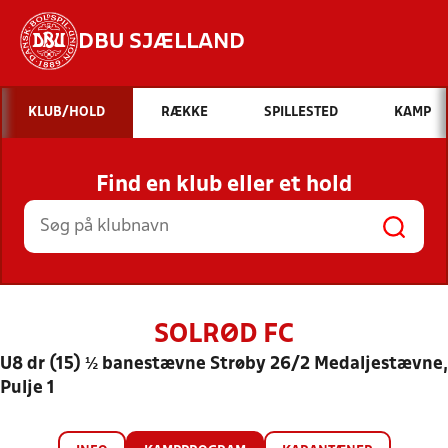
DBU SJÆLLAND
Hvad vil du søge efter?
KLUB/HOLD
RÆKKE
SPILLESTED
KAMP
INDHOLD OG NYHEDER
Find en klub eller et hold
STILLINGER, RESULTATER, KLUBBER OG
HOLD
SOLRØD FC
U8 dr (15) ½ banestævne Strøby 26/2 Medaljestævne,
Pulje 1