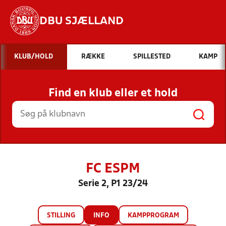
DBU SJÆLLAND
Hvad vil du søge efter?
KLUB/HOLD
RÆKKE
SPILLESTED
KAMP
INDHOLD OG NYHEDER
Find en klub eller et hold
STILLINGER, RESULTATER, KLUBBER OG
HOLD
FC ESPM
Serie 2, P1 23/24
STILLING
INFO
KAMPPROGRAM