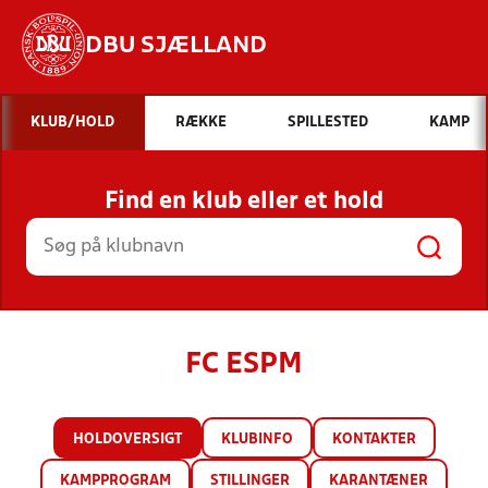
DBU SJÆLLAND
Hvad vil du søge efter?
KLUB/HOLD
RÆKKE
SPILLESTED
KAMP
INDHOLD OG NYHEDER
Find en klub eller et hold
STILLINGER, RESULTATER, KLUBBER OG
HOLD
FC ESPM
HOLDOVERSIGT
KLUBINFO
KONTAKTER
KAMPPROGRAM
STILLINGER
KARANTÆNER