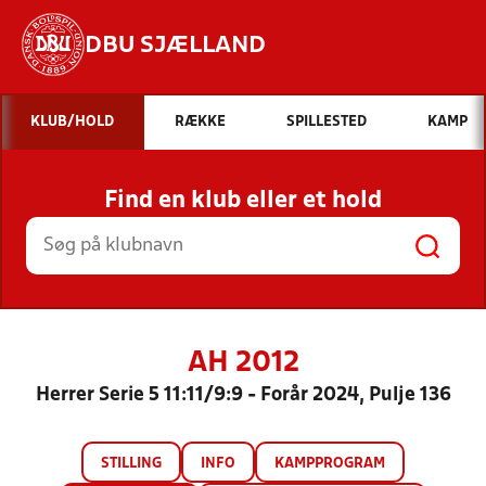
DBU SJÆLLAND
Hvad vil du søge efter?
KLUB/HOLD
RÆKKE
SPILLESTED
KAMP
INDHOLD OG NYHEDER
Find en klub eller et hold
STILLINGER, RESULTATER, KLUBBER OG
HOLD
AH 2012
Herrer Serie 5 11:11/9:9 - Forår 2024, Pulje 136
STILLING
INFO
KAMPPROGRAM