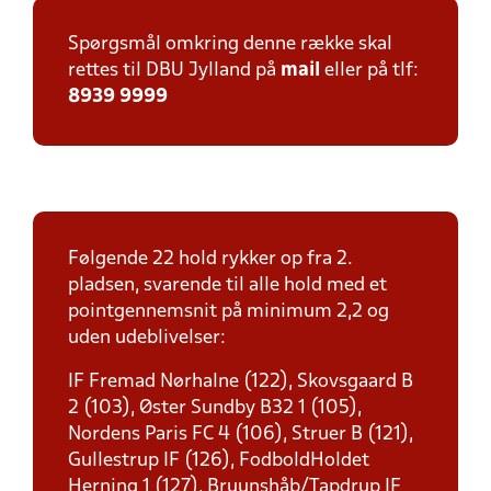
Spørgsmål omkring denne række skal
rettes til DBU Jylland på
mail
eller på tlf:
8939 9999
Følgende 22 hold rykker op fra 2.
pladsen, svarende til alle hold med et
pointgennemsnit på minimum 2,2 og
uden udeblivelser:
IF Fremad Nørhalne (122), Skovsgaard B
2 (103), Øster Sundby B32 1 (105),
Nordens Paris FC 4 (106), Struer B (121),
Gullestrup IF (126), FodboldHoldet
Herning 1 (127), Bruunshåb/Tapdrup IF