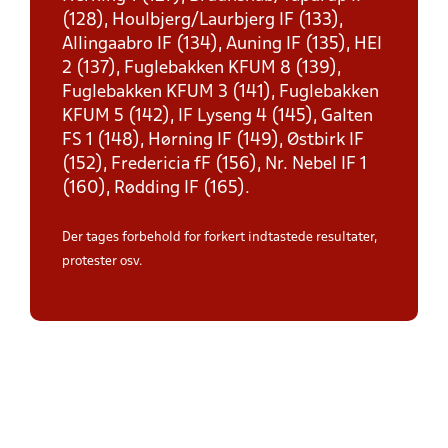
(128), Houlbjerg/Laurbjerg IF (133),
Allingaabro IF (134), Auning IF (135), HEI
2 (137), Fuglebakken KFUM 8 (139),
Fuglebakken KFUM 3 (141), Fuglebakken
KFUM 5 (142), IF Lyseng 4 (145), Galten
FS 1 (148), Hørning IF (149), Østbirk IF
(152), Fredericia fF (156), Nr. Nebel IF 1
(160), Rødding IF (165).
Der tages forbehold for forkert indtastede resultater,
protester osv.