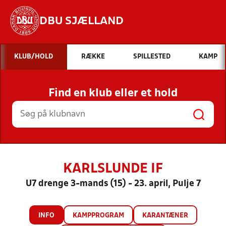
DBU SJÆLLAND
Hvad vil du søge efter?
KLUB/HOLD
RÆKKE
SPILLESTED
KAMP
INDHOLD OG NYHEDER
Find en klub eller et hold
STILLINGER, RESULTATER, KLUBBER OG
HOLD
KARLSLUNDE IF
U7 drenge 3-mands (15) - 23. april, Pulje 7
INFO
KAMPPROGRAM
KARANTÆNER