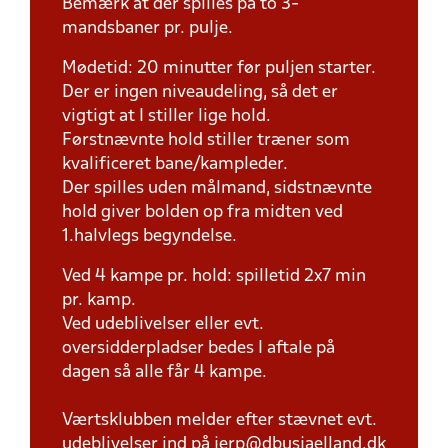
Bemærk at der spilles på to 3-
mandsbaner pr. pulje.
Mødetid: 20 minutter før puljen starter.
Der er ingen niveaudeling, så det er
vigtigt at I stiller lige hold.
Førstnævnte hold stiller træner som
kvalificeret bane/kampleder.
Der spilles uden målmand, sidstnævnte
hold giver bolden op fra midten ved
1.halvlegs begyndelse.
Ved 4 kampe pr. hold: spilletid 2x7 min
pr. kamp.
Ved udeblivelser eller evt.
oversidderpladser bedes I aftale på
dagen så alle får 4 kampe.
Værtsklubben melder efter stævnet evt.
udeblivelser ind på jerp@dbusjaelland.dk