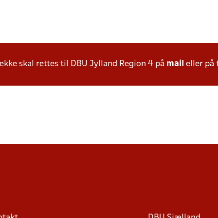
ke skal rettes til DBU Jylland Region 4 på
mail
eller på 
ntakt
DBU Sjælland