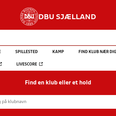
DBU SJÆLLAND
E
SPILLESTED
KAMP
FIND KLUB NÆR DI
LIVESCORE
Find en klub eller et hold