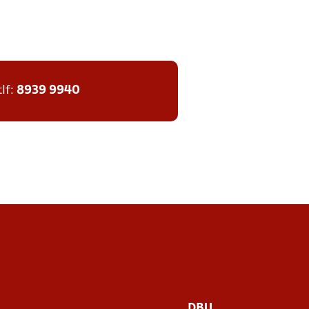
tlf:
8939 9940
DBU