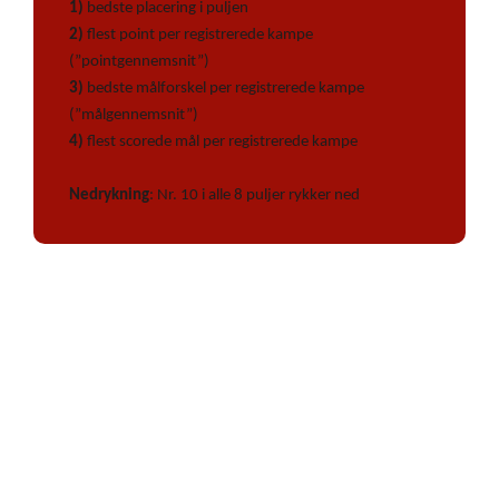
1)
bedste placering i puljen
2)
flest point per registrerede kampe
(”pointgennemsnit”)
3)
bedste målforskel per registrerede kampe
(”målgennemsnit”)
4)
flest scorede mål per registrerede kampe
Nedrykning
: Nr. 10 i alle 8 puljer rykker ned