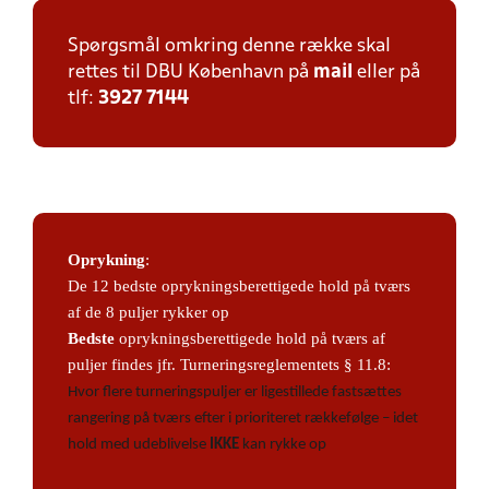
Spørgsmål omkring denne række skal
rettes til DBU København på
mail
eller på
tlf:
3927 7144
Oprykning
:
De 12 bedste oprykningsberettigede hold på tværs
af de 8 puljer rykker op
Bedste
oprykningsberettigede hold på tværs af
puljer findes jfr. Turneringsreglementets § 11.8:
Hvor flere turneringspuljer er ligestillede fastsættes
rangering på tværs efter i prioriteret rækkefølge – idet
hold med udeblivelse
IKKE
kan rykke op