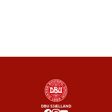
DBU SJÆLLAND