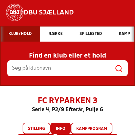
DBU SJÆLLAND
Hvad vil du søge efter?
KLUB/HOLD
RÆKKE
SPILLESTED
KAMP
INDHOLD OG NYHEDER
Find en klub eller et hold
STILLINGER, RESULTATER, KLUBBER OG
HOLD
FC RYPARKEN 3
Serie 4, P2/9 Efterår, Pulje 6
STILLING
INFO
KAMPPROGRAM