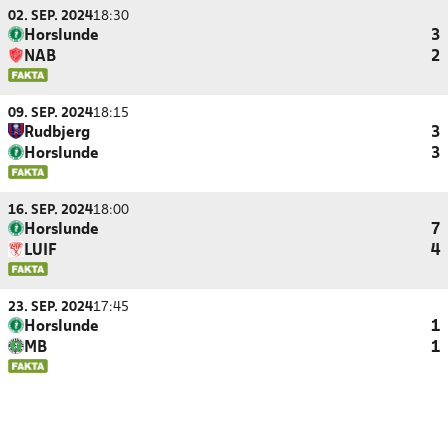
02. SEP. 2024
18:30
Horslunde
3
NAB
2
09. SEP. 2024
18:15
Rudbjerg
3
Horslunde
3
16. SEP. 2024
18:00
Horslunde
7
LUIF
4
23. SEP. 2024
17:45
Horslunde
1
MB
1