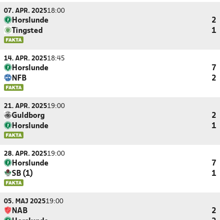
07. APR. 2025
18:00
Horslunde
2
Tingsted
1
14. APR. 2025
18:45
Horslunde
7
NFB
2
21. APR. 2025
19:00
Guldborg
2
Horslunde
1
28. APR. 2025
19:00
Horslunde
7
SB (1)
1
05. MAJ 2025
19:00
NAB
2