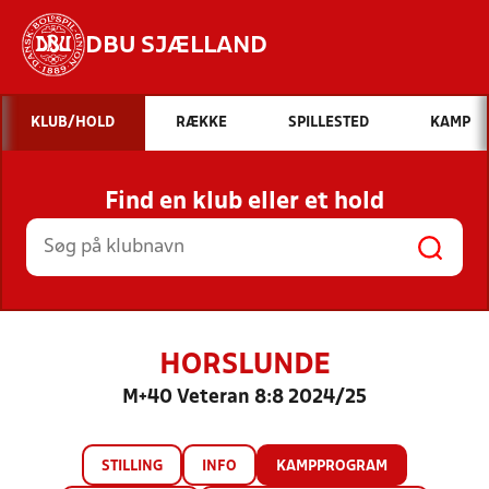
DBU SJÆLLAND
Hvad vil du søge efter?
KLUB/HOLD
RÆKKE
SPILLESTED
KAMP
INDHOLD OG NYHEDER
Find en klub eller et hold
STILLINGER, RESULTATER, KLUBBER OG
HOLD
HORSLUNDE
M+40 Veteran 8:8 2024/25
STILLING
INFO
KAMPPROGRAM