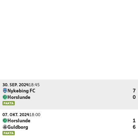
30. SEP. 2024
18:45
Nykøbing FC
7
Horslunde
0
07. OKT. 2024
18:00
Horslunde
1
Guldborg
6