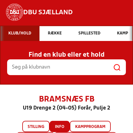
DBU SJÆLLAND
Hvad vil du søge efter?
KLUB/HOLD
RÆKKE
SPILLESTED
KAMP
INDHOLD OG NYHEDER
Find en klub eller et hold
STILLINGER, RESULTATER, KLUBBER OG
HOLD
BRAMSNÆS FB
U19 Drenge 2 (04-05) Forår, Pulje 2
STILLING
INFO
KAMPPROGRAM