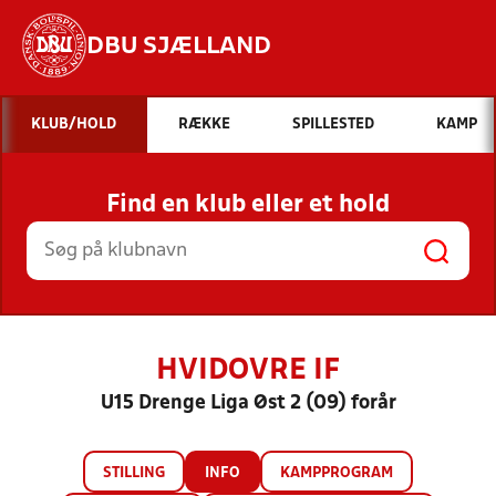
DBU SJÆLLAND
Hvad vil du søge efter?
KLUB/HOLD
RÆKKE
SPILLESTED
KAMP
INDHOLD OG NYHEDER
Find en klub eller et hold
STILLINGER, RESULTATER, KLUBBER OG
HOLD
HVIDOVRE IF
U15 Drenge Liga Øst 2 (09) forår
STILLING
INFO
KAMPPROGRAM