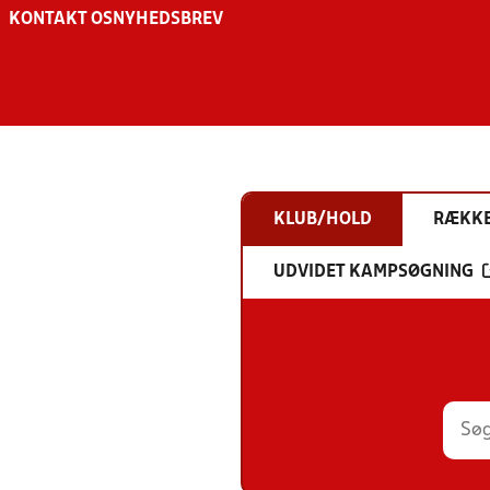
KONTAKT OS
NYHEDSBREV
KLUB/HOLD
RÆKK
UDVIDET KAMPSØGNING