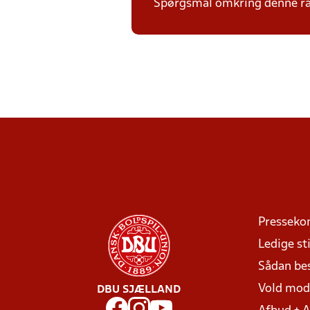
Spørgsmål omkring denne ræk
Presseko
Ledige sti
Sådan be
Vold mo
DBU SJÆLLAND