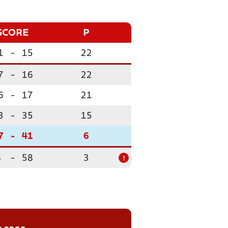
SCORE
P
1
-
15
22
7
-
16
22
6
-
17
21
3
-
35
15
7
-
41
6
8
-
58
3
!