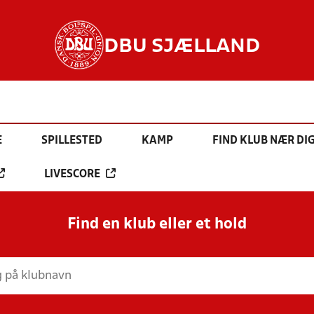
DBU SJÆLLAND
E
SPILLESTED
KAMP
FIND KLUB NÆR DI
LIVESCORE
Find en klub eller et hold