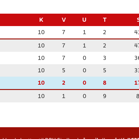
K
V
U
T
10
7
1
2
4
10
7
1
2
4
10
7
0
3
3
10
5
0
5
3
10
2
0
8
1
10
1
0
9