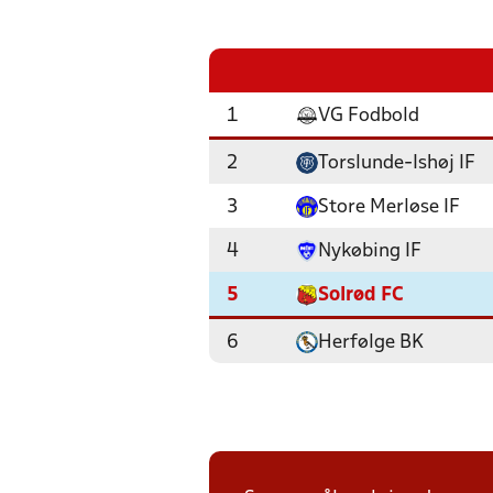
1
VG Fodbold
2
Torslunde-Ishøj IF
3
Store Merløse IF
4
Nykøbing IF
5
Solrød FC
6
Herfølge BK