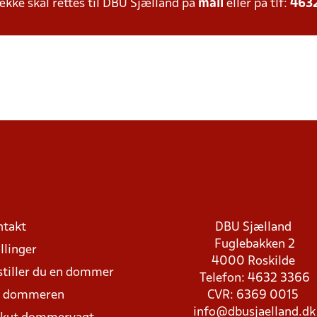
ke skal rettes til DBU Sjælland på
mail
eller på tlf:
463
ntakt
DBU Sjælland
Fuglebakken 2
llinger
4000 Roskilde
stiller du en dommer
Telefon: 4632 3366
d dommeren
CVR: 6369 0015
info@dbusjaelland.dk