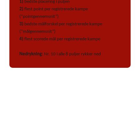
1)
bedste placering i puljen
2)
flest point per registrerede kampe
(”pointgennemsnit”)
3)
bedste målforskel per registrerede kampe
(”målgennemsnit”)
4)
flest scorede mål per registrerede kampe
Nedrykning
: Nr. 10 i alle 8 puljer rykker ned