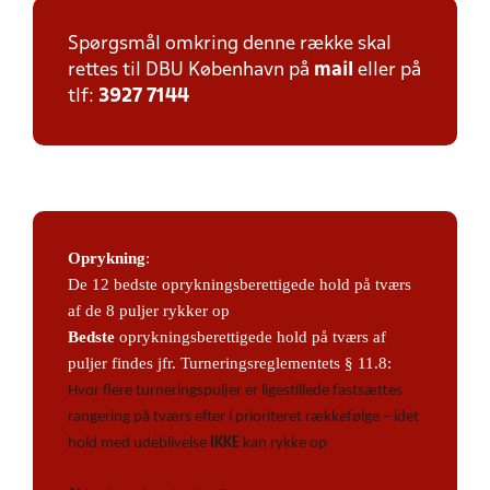
Spørgsmål omkring denne række skal
rettes til DBU København på
mail
eller på
tlf:
3927 7144
Oprykning
:
De 12 bedste oprykningsberettigede hold på tværs
af de 8 puljer rykker op
Bedste
oprykningsberettigede hold på tværs af
puljer findes jfr. Turneringsreglementets § 11.8:
Hvor flere turneringspuljer er ligestillede fastsættes
rangering på tværs efter i prioriteret rækkefølge – idet
hold med udeblivelse
IKKE
kan rykke op