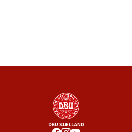
DBU SJÆLLAND