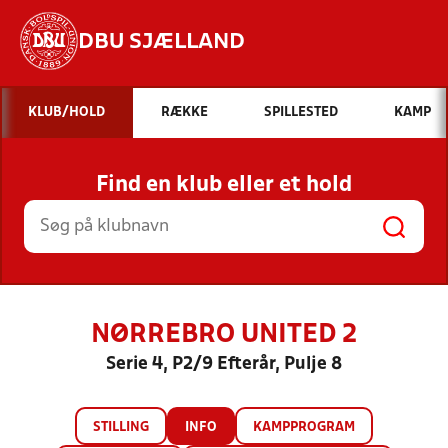
DBU SJÆLLAND
Hvad vil du søge efter?
KLUB/HOLD
RÆKKE
SPILLESTED
KAMP
INDHOLD OG NYHEDER
Find en klub eller et hold
STILLINGER, RESULTATER, KLUBBER OG
HOLD
NØRREBRO UNITED 2
Serie 4, P2/9 Efterår, Pulje 8
STILLING
INFO
KAMPPROGRAM