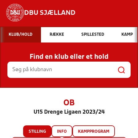
DBU SJÆLLAND
Hvad vil du søge efter?
KLUB/HOLD
RÆKKE
SPILLESTED
KAMP
INDHOLD OG NYHEDER
Find en klub eller et hold
STILLINGER, RESULTATER, KLUBBER OG
HOLD
OB
U15 Drenge Ligaen 2023/24
STILLING
INFO
KAMPPROGRAM