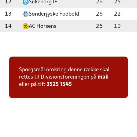
12
Silkeborg IF
26
25
13
Sønderjyske Fodbold
26
22
14
AC Horsens
26
19
Spørgsmål omkring denne række skal
rettes til Divisionsforeningen på
mail
eller på tlf:
3525 1545