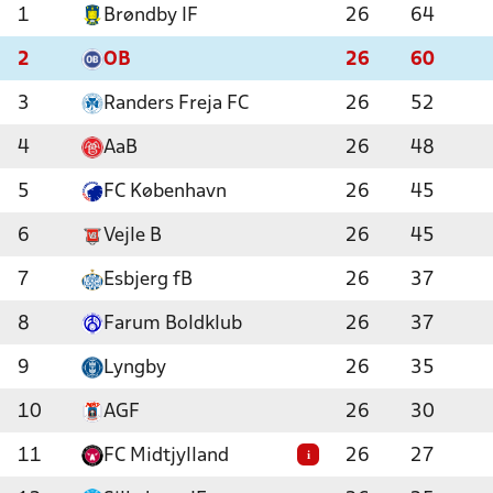
1
Brøndby IF
26
64
2
OB
26
60
3
Randers Freja FC
26
52
4
AaB
26
48
5
FC København
26
45
6
Vejle B
26
45
7
Esbjerg fB
26
37
8
Farum Boldklub
26
37
9
Lyngby
26
35
10
AGF
26
30
11
FC Midtjylland
26
27
i