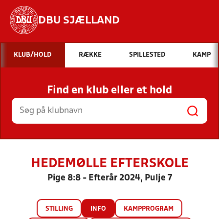
DBU SJÆLLAND
Hvad vil du søge efter?
KLUB/HOLD
RÆKKE
SPILLESTED
KAMP
INDHOLD OG NYHEDER
Find en klub eller et hold
STILLINGER, RESULTATER, KLUBBER OG
HOLD
HEDEMØLLE EFTERSKOLE
Pige 8:8 - Efterår 2024, Pulje 7
STILLING
INFO
KAMPPROGRAM