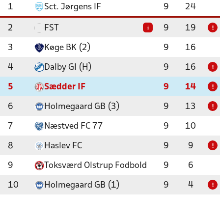
1
Sct. Jørgens IF
9
24
2
FST
9
19
i
!
3
Køge BK (2)
9
16
4
Dalby GI (H)
9
16
!
5
Sædder IF
9
14
!
6
Holmegaard GB (3)
9
13
!
7
Næstved FC 77
9
10
8
Haslev FC
9
9
!
9
Toksværd Olstrup Fodbold
9
6
10
Holmegaard GB (1)
9
4
!