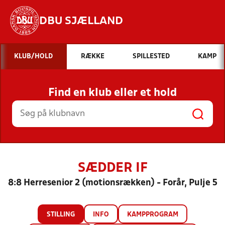
DBU SJÆLLAND
Hvad vil du søge efter?
KLUB/HOLD
RÆKKE
SPILLESTED
KAMP
INDHOLD OG NYHEDER
Find en klub eller et hold
STILLINGER, RESULTATER, KLUBBER OG
HOLD
SÆDDER IF
8:8 Herresenior 2 (motionsrækken) - Forår, Pulje 5
STILLING
INFO
KAMPPROGRAM