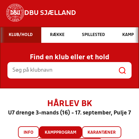
DBU SJÆLLAND
Hvad vil du søge efter?
KLUB/HOLD
RÆKKE
SPILLESTED
KAMP
INDHOLD OG NYHEDER
Find en klub eller et hold
STILLINGER, RESULTATER, KLUBBER OG
HOLD
HÅRLEV BK
U7 drenge 3-mands (16) - 17. september, Pulje 7
INFO
KAMPPROGRAM
KARANTÆNER