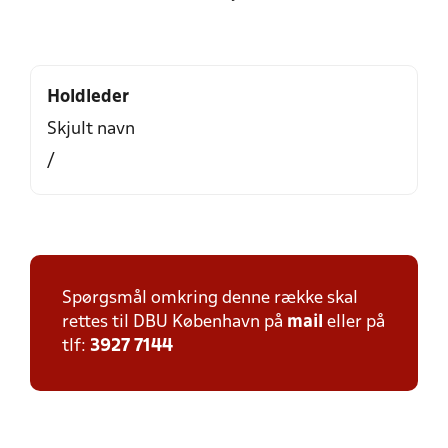
Holdleder
Skjult navn
/
Spørgsmål omkring denne række skal
rettes til DBU København på
mail
eller på
tlf:
3927 7144