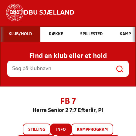
DBU SJÆLLAND
Hvad vil du søge efter?
KLUB/HOLD
RÆKKE
SPILLESTED
KAMP
INDHOLD OG NYHEDER
Find en klub eller et hold
STILLINGER, RESULTATER, KLUBBER OG
HOLD
FB 7
Herre Senior 2 7:7 Efterår, P1
STILLING
INFO
KAMPPROGRAM