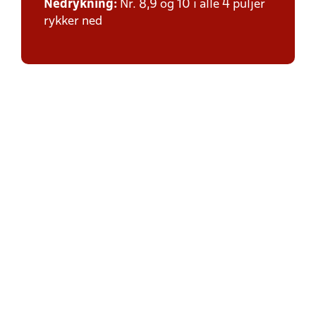
Nedrykning:
Nr. 8,9 og 10 i alle 4 puljer
rykker ned