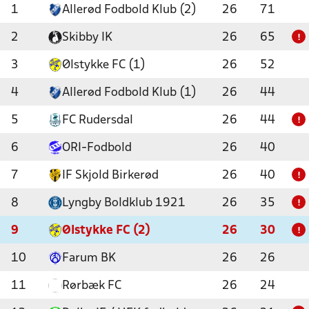
1
Allerød Fodbold Klub (2)
26
71
2
Skibby IK
26
65
!
3
Ølstykke FC (1)
26
52
4
Allerød Fodbold Klub (1)
26
44
5
FC Rudersdal
26
44
!
6
ORI-Fodbold
26
40
7
IF Skjold Birkerød
26
40
!
8
Lyngby Boldklub 1921
26
35
!
9
Ølstykke FC (2)
26
30
!
10
Farum BK
26
26
11
Rørbæk FC
26
24