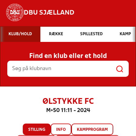
DBU SJÆLLAND
Hvad vil du søge efter?
KLUB/HOLD
RÆKKE
SPILLESTED
KAMP
INDHOLD OG NYHEDER
Find en klub eller et hold
STILLINGER, RESULTATER, KLUBBER OG
HOLD
ØLSTYKKE FC
M+50 11:11 - 2024
STILLING
INFO
KAMPPROGRAM