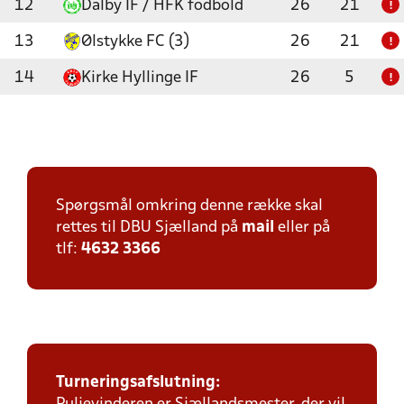
12
Dalby IF / HFK fodbold
26
21
!
13
Ølstykke FC (3)
26
21
!
14
Kirke Hyllinge IF
26
5
!
Spørgsmål omkring denne række skal
rettes til DBU Sjælland på
mail
eller på
tlf:
4632 3366
Turneringsafslutning: