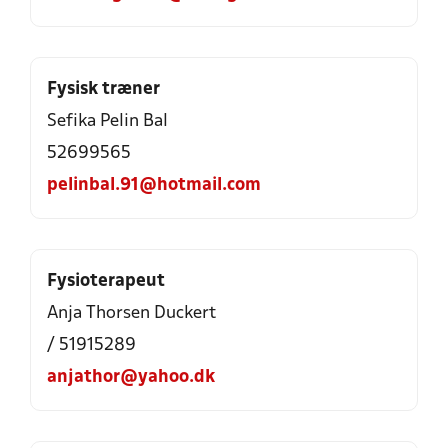
Fysisk træner
Sefika Pelin Bal
52699565
pelinbal.91@hotmail.com
Fysioterapeut
Anja Thorsen Duckert
/ 51915289
anjathor@yahoo.dk