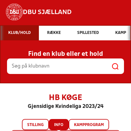
DBU SJÆLLAND
Hvad vil du søge efter?
KLUB/HOLD
RÆKKE
SPILLESTED
KAMP
INDHOLD OG NYHEDER
Find en klub eller et hold
STILLINGER, RESULTATER, KLUBBER OG
HOLD
HB KØGE
Gjensidige Kvindeliga 2023/24
STILLING
INFO
KAMPPROGRAM