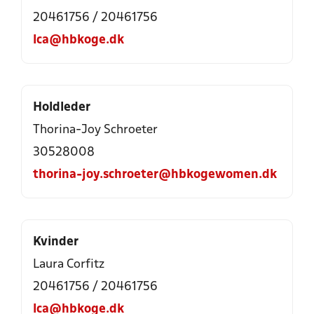
20461756 / 20461756
lca@hbkoge.dk
Holdleder
Thorina-Joy Schroeter
30528008
thorina-joy.schroeter@hbkogewomen.dk
Kvinder
Laura Corfitz
20461756 / 20461756
lca@hbkoge.dk