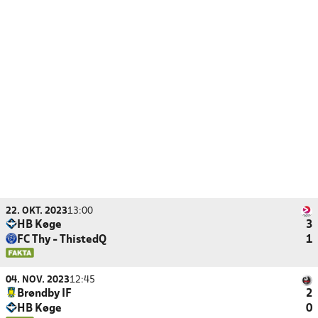
22. OKT. 2023
13:00
HB Køge
3
FC Thy - ThistedQ
1
04. NOV. 2023
12:45
Brøndby IF
2
HB Køge
0