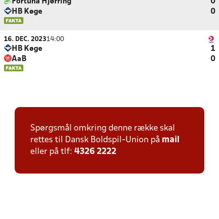
Fortuna Hjørring
0
HB Køge
0
16. DEC. 2023
14:00
HB Køge
1
AaB
0
Spørgsmål omkring denne række skal
rettes til Dansk Boldspil-Union på
mail
eller på tlf:
4326 2222