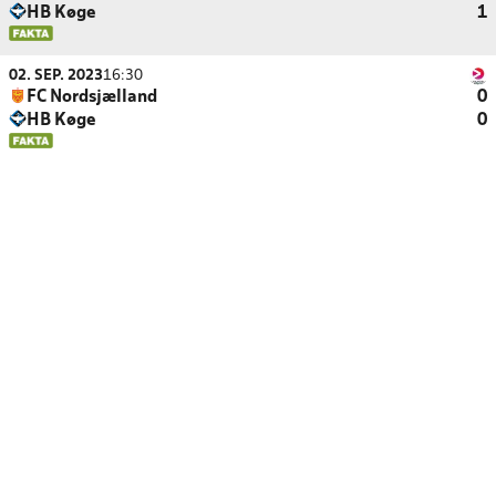
HB Køge
1
02. SEP. 2023
16:30
FC Nordsjælland
0
HB Køge
0