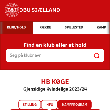
DBU SJÆLLAND
Hvad vil du søge efter?
KLUB/HOLD
RÆKKE
SPILLESTED
KAMP
INDHOLD OG NYHEDER
Find en klub eller et hold
STILLINGER, RESULTATER, KLUBBER OG
HOLD
HB KØGE
Gjensidige Kvindeliga 2023/24
STILLING
INFO
KAMPPROGRAM