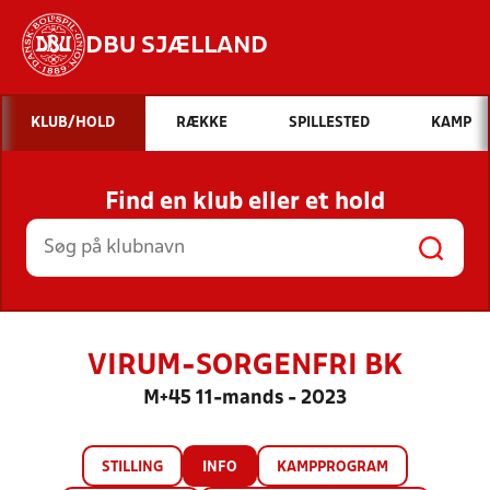
DBU SJÆLLAND
Hvad vil du søge efter?
KLUB/HOLD
RÆKKE
SPILLESTED
KAMP
INDHOLD OG NYHEDER
Find en klub eller et hold
STILLINGER, RESULTATER, KLUBBER OG
HOLD
VIRUM-SORGENFRI BK
M+45 11-mands - 2023
STILLING
INFO
KAMPPROGRAM